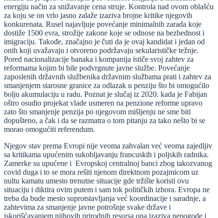
energiju način za snižavanje cena struje. Kontrola nad ovom oblašću
za koju se on vrlo jasno zalaže izaziva brojne kritike njegovih
konkurenata. Rusel najavljuje povećanje minimalnih zarada koje
dostiže 1500 evra, strožije zakone koje se odnose na bezbednost i
imigraciju. Takođe, značajno je čuti da je ovaj kandidat i jedan od
onih koji uvažavaju i otvoreno podržavaju sekularističke težnje.
Pored nacionalizacije banaka i kompanija ističe svoj zahtev za
reformama kojim bi bile podvrgnute javne službe. Povećanje
zaposlenih državnih službenika državnim službama prati i zahtev za
smanjenjem starosne granice za odlazak u penziju što bi omogućilo
bolju akumulaciju u radu. Poznat je slučaj iz 2020. kada je Fabijan
oštro osudio projekat vlade usmeren na penzione reforme upravo
zato što smanjenje penzija po njegovom mišljenju ne sme biti
dopušteno, a čak i da se razmatra o tom pitanju za tako nešto bi se
morao omogućiti referendum.
Njegov stav prema Evropi nije veoma zahvalan već veoma zajedljiv
sa kritikama upućenim sukobljavanju francuskih i poljskih radnika.
Zamerke su upućene i Evropskoj centralnoj banci zbog takozvanog
covid duga i to se mora rešiti njenom direktnom pozajmicom uz
nultu kamatu umesto trenutne situacije gde tržište koristi ovu
situaciju i diktira ovim putem i sam tok političkih izbora. Evropa ne
treba da bude mesto suprotstavljanja već koordinacije i saradnje, a
zahtevima za smanjenje javne potrošnje svake države i
iskorišćavanjem njihovih prirodnih resursa ona izaziva nepogode i