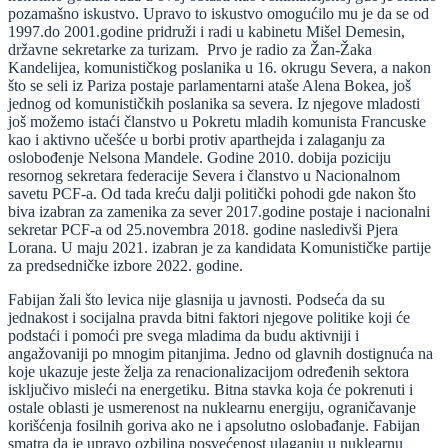
pozamašno iskustvo. Upravo to iskustvo omogućilo mu je da se od
1997.do 2001.godine pridruži i radi u kabinetu Mišel Demesin,
državne sekretarke za turizam. Prvo je radio za Žan-Žaka
Kandelijea, komunističkog poslanika u 16. okrugu Severa, a nakon
što se seli iz Pariza postaje parlamentarni ataše Alena Bokea, još
jednog od komunističkih poslanika sa severa. Iz njegove mladosti
još možemo istaći članstvo u Pokretu mladih komunista Francuske
kao i aktivno učešće u borbi protiv aparthejda i zalaganju za
oslobođenje Nelsona Mandele. Godine 2010. dobija poziciju
resornog sekretara federacije Severa i članstvo u Nacionalnom
savetu PCF-a. Od tada kreću dalji politički pohodi gde nakon što
biva izabran za zamenika za sever 2017.godine postaje i nacionalni
sekretar PCF-a od 25.novembra 2018. godine nasledivši Pjera
Lorana. U maju 2021. izabran je za kandidata Komunističke partije
za predsedničke izbore 2022. godine.
Fabijan žali što levica nije glasnija u javnosti. Podseća da su
jednakost i socijalna pravda bitni faktori njegove politike koji će
podstaći i pomoći pre svega mladima da budu aktivniji i
angažovaniji po mnogim pitanjima. Jedno od glavnih dostignuća na
koje ukazuje jeste želja za renacionalizacijom određenih sektora
isključivo misleći na energetiku. Bitna stavka koja će pokrenuti i
ostale oblasti je usmerenost na nuklearnu energiju, ograničavanje
korišćenja fosilnih goriva ako ne i apsolutno oslobađanje. Fabijan
smatra da je upravo ozbiljna posvećenost ulaganju u nuklearnu