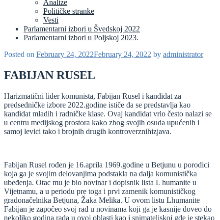
Analize
Političke stranke
Vesti
Parlamentarni izbori u Švedskoj 2022
Parlamentarni izbori u Poljskoj 2023.
Posted on
February 24, 2022
February 24, 2022
by
administrator
FABIJAN RUSEL
Harizmatični lider komunista, Fabijan Rusel i kandidat za
predsedničke izbore 2022.godine ističe da se predstavlja kao
kandidat mladih i radničke klase. Ovaj kandidat vrlo često nalazi se
u centru medijskog prostora kako zbog svojih osuda upućenih i
samoj levici tako i brojnih drugih kontroverznihizjava.
Fabijan Rusel rođen je 16.aprila 1969.godine u Betjunu u porodici
koja ga je svojim delovanjima podstakla na dalja komunistička
ubeđenja. Otac mu je bio novinar i dopisnik lista L humanite u
Vijetnamu, a u periodu pre toga i prvi zamenik komunističkog
gradonačelnika Betjuna, Žaka Melika. U ovom listu Lhumanite
Fabijan je započeo svoj rad u novinama koji ga je kasnije doveo do
nekoliko godina rada u ovoj oblasti kao i snimateljskoj gde je stekao