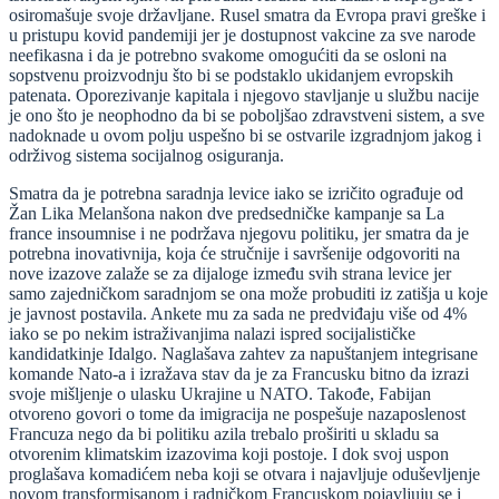
osiromašuje svoje državljane. Rusel smatra da Evropa pravi greške i
u pristupu kovid pandemiji jer je dostupnost vakcine za sve narode
neefikasna i da je potrebno svakome omogućiti da se osloni na
sopstvenu proizvodnju što bi se podstaklo ukidanjem evropskih
patenata. Oporezivanje kapitala i njegovo stavljanje u službu nacije
je ono što je neophodno da bi se poboljšao zdravstveni sistem, a sve
nadoknade u ovom polju uspešno bi se ostvarile izgradnjom jakog i
održivog sistema socijalnog osiguranja.
Smatra da je potrebna saradnja levice iako se izričito ograđuje od
Žan Lika Melanšona nakon dve predsedničke kampanje sa La
france insoumnise i ne podržava njegovu politiku, jer smatra da je
potrebna inovativnija, koja će stručnije i savršenije odgovoriti na
nove izazove zalaže se za dijaloge između svih strana levice jer
samo zajedničkom saradnjom se ona može probuditi iz zatišja u koje
je javnost postavila. Ankete mu za sada ne predviđaju više od 4%
iako se po nekim istraživanjima nalazi ispred socijalističke
kandidatkinje Idalgo. Naglašava zahtev za napuštanjem integrisane
komande Nato-a i izražava stav da je za Francusku bitno da izrazi
svoje mišljenje o ulasku Ukrajine u NATO. Takođe, Fabijan
otvoreno govori o tome da imigracija ne pospešuje nazaposlenost
Francuza nego da bi politiku azila trebalo proširiti u skladu sa
otvorenim klimatskim izazovima koji postoje. I dok svoj uspon
proglašava komadićem neba koji se otvara i najavljuje oduševljenje
novom transformisanom i radničkom Francuskom pojavljuju se i