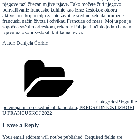
njegove različitezanimljive izjave. Tako možete čuti njegovo
pohvaljivanje francuske kuhinje kao izraz žestokog otpora
aktivistima koji u cilju zaštite životne sredine žele da promene
francuski način života i odviknu Francuze od mesa. Moj uspon je
započeo sočnim odreskom, rekao je Fabijan i učinio jednu banalnu
izjavu uzrokom žestokih kritika na levici.
Autor: Danijela Čorbić
Categories
Biografije
potencijalnih predsedničkih kandidata
,
PREDSEDNIČKI IZBORI
U FRANCUSKOJ 2022
Leave a Reply
Your email address will not be published.
Required fields are