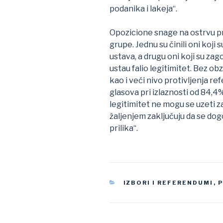
podanika i lakeja“.
Opozicione snage na ostrvu p
grupe. Jednu su činili oni koji
ustava, a drugu oni koji su za
ustau falio legitimitet. Bez o
kao i veći nivo protivljenja r
glasova pri izlaznosti od 84,4
legitimitet ne mogu se uzeti za
žaljenjem zaključuju da se dog
prilika“.
CATEGORIES
IZBORI I REFERENDUMI
,
P