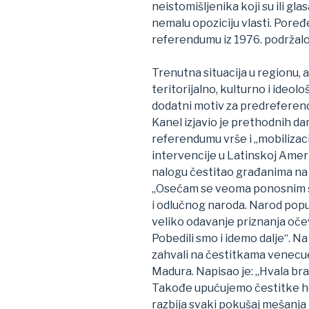
neistomišljenika koji su ili glasa
nemalu opoziciju vlasti. Poređ
referendumu iz 1976. podržal
Trenutna situacija u regionu, 
teritorijalno, kulturno i ideolo
dodatni motiv za predreferend
Kanel izjavio je prethodnih d
referendumu vrše i „mobilizacij
intervencije u Latinskoj Ameri
nalogu čestitao građanima na
„Osećam se veoma ponosnim š
i odlučnog naroda. Narod popu
veliko odavanje priznanja očevi
Pobedili smo i idemo dalje“. Na 
zahvali na čestitkama venec
Madura. Napisao je: „Hvala br
Takođe upućujemo čestitke h
razbija svaki pokušaj mešanja 