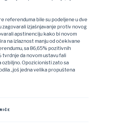
re referenduma bile su podeljene u dve
 su zagovarali izjašnjavanje protiv novog
govarali apstinenciju kako bi novom
bzira na izlaznost manju od očekivane
eferendumu, sa 86,65% pozitivnih
% tvrdnje da novom ustavu fali
 ozbiljno. Opozicionisti zato sa
odila „još jedna velika propuštena
RIČE