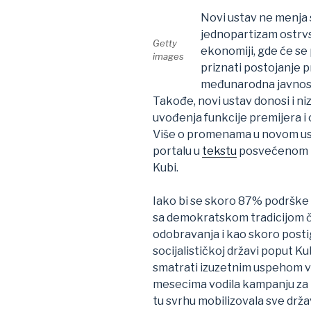
Novi ustav ne menja s
jednopartizam ostrvs
Getty
ekonomiji, gde će se
images
priznati postojanje p
međunarodna javnos
Takođe, novi ustav donosi i n
uvođenja funkcije premijera 
Više o promenama u novom us
portalu u
tekstu
posvećenom p
Kubi.
Iako bi se skoro 87% podrške
sa demokratskom tradicijom č
odobravanja i kao skoro posti
socijalističkoj državi poput 
smatrati izuzetnim uspehom vla
mesecima vodila kampanju za p
tu svrhu mobilizovala sve dr