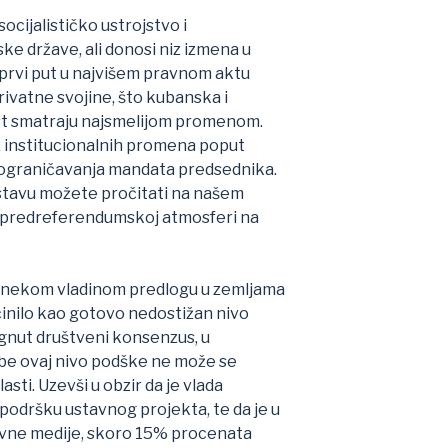
ocijalističko ustrojstvo i
ke države, ali donosi niz izmena u
 prvi put u najvišem pravnom aktu
rivatne svojine, što kubanska i
t smatraju najsmelijom promenom.
iz institucionalnih promena poput
i ograničavanja mandata predsednika.
tavu možete pročitati na našem
redreferendumskoj atmosferi na
 nekom vladinom predlogu u zemljama
inilo kao gotovo nedostižan nivo
gnut društveni konsenzus, u
Kube ovaj nivo podške ne može se
sti. Uzevši u obzir da je vlada
odršku ustavnog projekta, te da je u
žavne medije, skoro 15% procenata