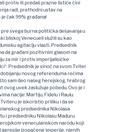
li protiv ili predali prazne listiće čini
enja radi, prethodni ustav na
o je čak 99% građana!
a pre svega burna politička dešavanja u
ški bliskoj Venecueli služili su kao
umsku agitaciju vlasti. Predsednik
ana da građani pozitivnim glasom na
u za mir i protiv imperijalisičke
ci“. Predsednik je sinoć na svom Tviter
 dobijanju novog referenduma rečima
to sam deo našeg herejskog, hrabrog
t ovog uvek zaslužuje pobedu. Ovo je i
ma nacije: Martiju, Fidelu i Raulu.
Tviteru je iskoristio priliku i da se
uelanskog predsednika Nikolasa
atu i predsedniku Nikolasu Maduru.
erojskom veneculanskom narodu koji
i agresije izopačene imperije, njenih