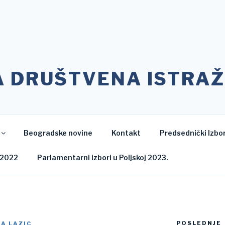
A DRUŠTVENA ISTRAŽ
Beogradske novine
Kontakt
Predsednički Izbor
 2022
Parlamentarni izbori u Poljskoj 2023.
POSLEDNJE
A LAZIC