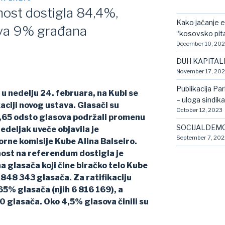
znost dostigla 84,4%,
Kako jačanje e
ava 9% građana
“kosovsko pit
December 10, 20
DUH KAPITAL
November 17, 20
Publikacija Pa
 nedelju 24. februara, na Kubi se
– uloga sindik
aciji novog ustava. Glasači su
October 12, 2023
65 odsto glasova podržali promenu
SOCIJALDEMO
edeljak uveče objavila je
September 7, 202
rne komisije Kube Alina Balseiro.
nost na referendum dostigla je
a glasača koji čine biračko telo Kube
 848 343 glasača. Za ratifikaciju
65% glasača (njih 6 816 169), a
0 glasača. Oko 4,5% glasova činili su