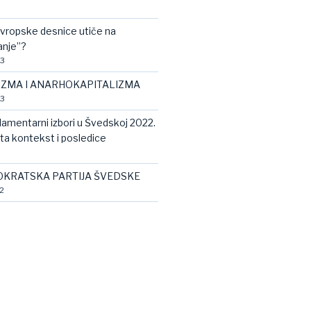
vropske desnice utiče na
anje”?
23
IZMA I ANARHOKAPITALIZMA
23
rlamentarni izbori u Švedskoj 2022.
ata kontekst i posledice
KRATSKA PARTIJA ŠVEDSKE
2