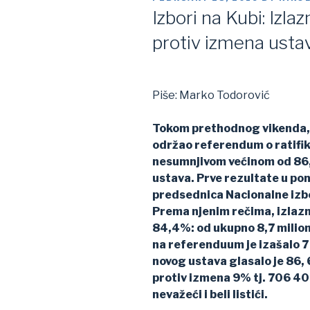
ON
Izbori na Kubi: Izla
protiv izmena ust
Piše: Marko Todorović
Tokom prethodnog vikenda, u
održao referendum o ratifik
nesumnjivom većinom od 86,
ustava. Prve rezultate u pon
predsednica Nacionalne izbo
Prema njenim rečima, izlaz
84,4%: od ukupno 8,7 milion
na referenduum je izašalo 7
novog ustava glasalo je 86, 
protiv izmena 9% tj. 706 40
nevažeći i beli listići.