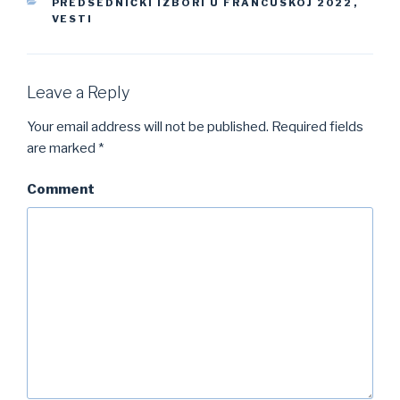
CATEGORIES
PREDSEDNIČKI IZBORI U FRANCUSKOJ 2022
,
VESTI
Leave a Reply
Your email address will not be published.
Required fields
are marked
*
Comment