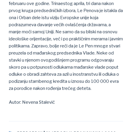
februaru ove godine. Trinaestog aprila, tri dana nakon
prvog kruga predsedničkih izbora, Le Penova je istakla da
ona i Orban dele istu viziju Evropske unije koja
podrazumeva davanje većih ovlašćenja državama, a
manje moći samoj Uniji. Ne samo da su bliski na osnovu
ideološke orijentacije, već i po praktičnim merama i javnim
politikama. Zapravo, bolje reći da je Le Pen mnoge stvari
preuzela od mađarskog predsednika Vlade. Neke od
stavki u njenom ovogodišnjem programu odgovaraju
skoro pa u potpunosti odlukama mađarske vlade poput
odluke o obradi zahteva za azil u inostranstvu ili odluka o
podizanju stambenog kredita u iznosu do 100 000 evra
za porodice nakon rođenja trećeg deteta.
Autor: Nevena Stalević