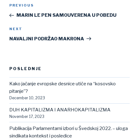
Post
Previous
PREVIOUS
navigation
Post
MARIN LE PEN SAMOUVERENA U POBEDU
Next
NEXT
Post
NAVALJNI PODRŽAO MAKRONA
POSLEDNJE
Kako jačanje evropske desnice utiče na “kosovsko
pitanje”?
December 10, 2023
DUH KAPITALIZMA I ANARHOKAPITALIZMA
November 17, 2023
Publikacija Parlamentarni izbori u Švedskoj 2022. – uloga
sindikata kontekst i posledice