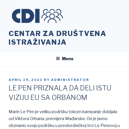
Skip
to
content
CENTAR ZA DRUŠTVENA
ISTRAŽIVANJA
Menu
POSTED
APRIL 19, 2022
BY
ADMINISTRATOR
ON
LE PEN PRIZNALA DA DELI ISTU
VIZIJU EU SA ORBANOM
Marin Le Pen je veliku podršku tokom kampanje dobijala
od Viktora Orbana, premijera Mađarske. On je javno
obznanio svoju podršku u predsedničkoj trci Le Penovoj u