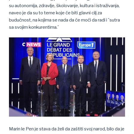
su autonomija, zdravlje, školovanje, kultura i istraživanja,
naveo je da su to teme koje će biti glavni cilj za
budućnost, na kojima se nada da će moći da radi i ¨sutra
sa svojim konkurentima.¨
Marin le Pen je stava da želi da zaštiti svoj narod, bilo da je