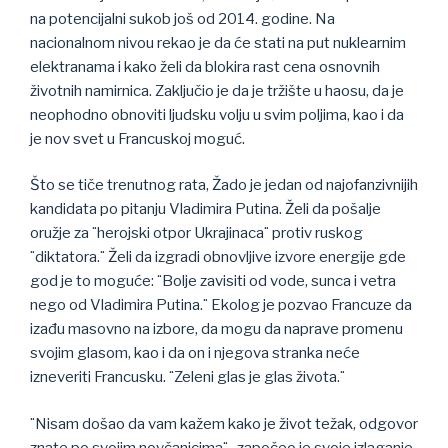
na potencijalni sukob još od 2014. godine. Na
nacionalnom nivou rekao je da će stati na put nuklearnim
elektranama i kako želi da blokira rast cena osnovnih
životnih namirnica. Zaključio je da je tržište u haosu, da je
neophodno obnoviti ljudsku volju u svim poljima, kao i da
je nov svet u Francuskoj moguć.
Što se tiče trenutnog rata, Žado je jedan od najofanzivnijih
kandidata po pitanju Vladimira Putina. Želi da pošalje
oružje za ¨herojski otpor Ukrajinaca¨ protiv ruskog
¨diktatora.¨ Želi da izgradi obnovljive izvore energije gde
god je to moguće: ¨Bolje zavisiti od vode, sunca i vetra
nego od Vladimira Putina.¨ Ekolog je pozvao Francuze da
izađu masovno na izbore, da mogu da naprave promenu
svojim glasom, kao i da on i njegova stranka neće
izneveriti Francusku. ¨Zeleni glas je glas života.¨
¨Nisam došao da vam kažem kako je život težak, odgovor
znate po svojim novčanicima¨- započeo je svoje izlaganje