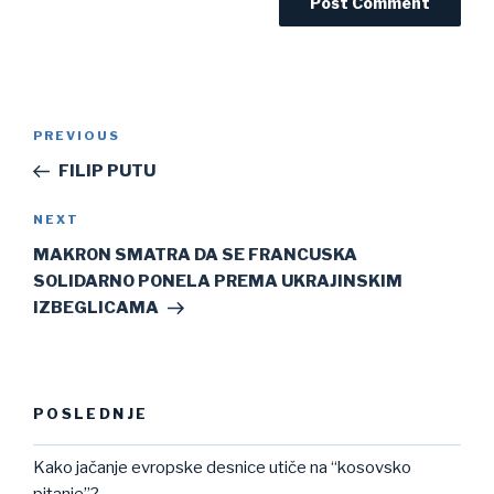
Post
Previous
PREVIOUS
navigation
Post
FILIP PUTU
Next
NEXT
Post
MAKRON SMATRA DA SE FRANCUSKA
SOLIDARNO PONELA PREMA UKRAJINSKIM
IZBEGLICAMA
POSLEDNJE
Kako jačanje evropske desnice utiče na “kosovsko
pitanje”?