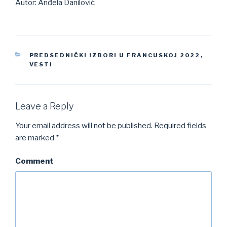
Autor: Anđela Danilović
CATEGORIES
PREDSEDNIČKI IZBORI U FRANCUSKOJ 2022
,
VESTI
Leave a Reply
Your email address will not be published.
Required fields
are marked
*
Comment