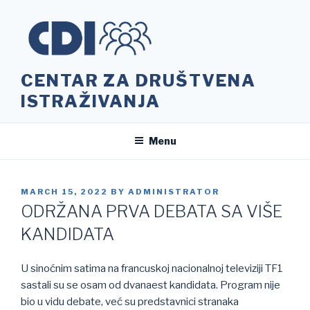
Skip
to
content
CENTAR ZA DRUŠTVENA
ISTRAŽIVANJA
Menu
POSTED
MARCH 15, 2022
BY
ADMINISTRATOR
ON
ODRŽANA PRVA DEBATA SA VIŠE
KANDIDATA
U sinoćnim satima na francuskoj nacionalnoj televiziji TF1
sastali su se osam od dvanaest kandidata. Program nije
bio u vidu debate, već su predstavnici stranaka