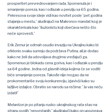
prosperitet prevrednovanjem rada. Spomenula je i
smanjenje poreza, kao i odlazak u penziju sa 65 godina.
Pekresova svoje ideje vidi kao novitet posle ¨pet godina
stajanja u mestu,¨ aludirajući na Makronov mandat kog je
okarakterisala kao ¨iluzionistu koji obećava nešto što
neće sprovesti.¨
Erik Zemur je odmah osudio invaziju na Ukrajinu kako bi
otklonio svaku sumnju da podržava Putina, ali je dodao
kako ne želi da udovoljava drugima vređajući ga.
Spomenuo je blokadu cena goriva, kao i odlazak u penziju
sa 64 godine. Jedna od glavnih ideja kojima će se voditi
biće smanjenje poreza. Takođe nije mogao da ne
prokomentariše svoju konkurenciju, izjavivši kako su
lažljive izdajice. Obratio se narodu sa rečima: ¨Ja vas neću
izdati!¨
Melanšon je po pitanju rusko-ukrajinskog rata stao na
stranu svojih ¨nesvrstanih,¨ aludirajući kako on upozorava