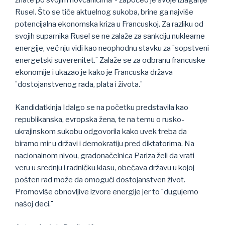
Rusel. Što se tiče aktuelnog sukoba, brine ga najviše
potencijalna ekonomska kriza u Francuskoj. Za razliku od
svojih suparnika Rusel se ne zalaže za sankciju nuklearne
energije, već nju vidi kao neophodnu stavku za ¨sopstveni
energetski suverenitet.¨ Zalaže se za odbranu francuske
ekonomije i ukazao je kako je Francuska država
¨dostojanstvenog rada, plata i života.¨
Kandidatkinja Idalgo se na početku predstavila kao
republikanska, evropska žena, te na temu o rusko-
ukrajinskom sukobu odgovorila kako uvek treba da
biramo mir u državi i demokratiju pred diktatorima. Na
nacionalnom nivou, gradonačelnica Pariza želi da vrati
veru u srednju i radničku klasu, obećava državu u kojoj
pošten rad može da omogući dostojanstven život.
Promoviše obnovljive izvore energije jer to ¨dugujemo
našoj deci.¨