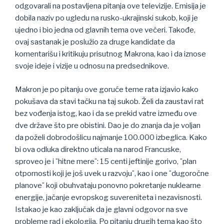
odgovarali na postavljena pitanja ove televizije. Emisija je
dobila naziv po ugledu na rusko-ukrajinski sukob, koji je
ujedno i bio jedna od glavnih tema ove večeri. Takođe,
ovaj sastanak je poslužio za druge kandidate da
komentarišu i kritikuju prisutnog Makrona, kao i da iznose
svoje ideje i vizije u odnosu na predsednikove.
Makron je po pitanju ove goruće teme rata izjavio kako
pokušava da stavi tačku na taj sukob. Želi da zaustavi rat
bez vođenja istog, kao i da se prekid vatre između ove
dve države što pre obistini. Dao je do znanja da je voljan
da poželi dobrodošlicu najmanje 100.000 izbeglica. Kako
bi ova odluka direktno uticala na narod Francuske,
sproveo je i ¨hitne mere¨: 15 centi jeftinije gorivo, ¨plan
otpornosti koji je još uvek u razvoju¨, kao i one ¨dugoročne
planove¨ koji obuhvataju ponovno pokretanje nuklearne
energije, jačanje evropskog suvereniteta i nezavisnosti.
Istakao je kao zaključak da je glavni odgovor na sve
probleme rad i ekologija. Po pitanju drugih tema kao što