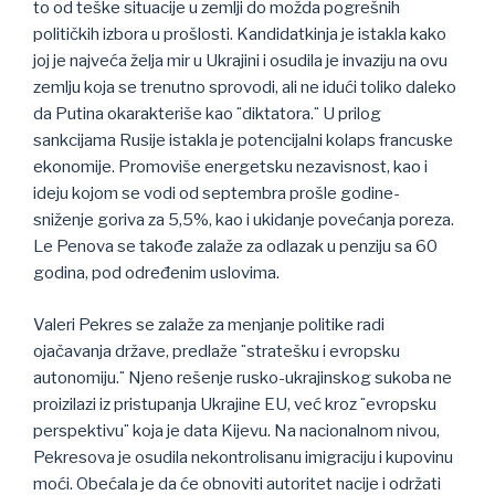
to od teške situacije u zemlji do možda pogrešnih
političkih izbora u prošlosti. Kandidatkinja je istakla kako
joj je najveća želja mir u Ukrajini i osudila je invaziju na ovu
zemlju koja se trenutno sprovodi, ali ne idući toliko daleko
da Putina okarakteriše kao ¨diktatora.¨ U prilog
sankcijama Rusije istakla je potencijalni kolaps francuske
ekonomije. Promoviše energetsku nezavisnost, kao i
ideju kojom se vodi od septembra prošle godine-
sniženje goriva za 5,5%, kao i ukidanje povećanja poreza.
Le Penova se takođe zalaže za odlazak u penziju sa 60
godina, pod određenim uslovima.
Valeri Pekres se zalaže za menjanje politike radi
ojačavanja države, predlaže ¨stratešku i evropsku
autonomiju.¨ Njeno rešenje rusko-ukrajinskog sukoba ne
proizilazi iz pristupanja Ukrajine EU, već kroz ¨evropsku
perspektivu¨ koja je data Kijevu. Na nacionalnom nivou,
Pekresova je osudila nekontrolisanu imigraciju i kupovinu
moći. Obećala je da će obnoviti autoritet nacije i održati