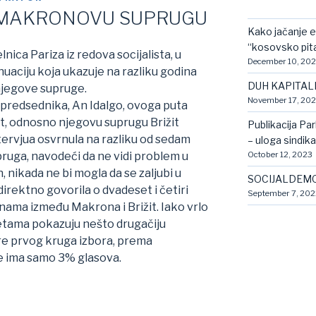
 MAKRONOVU SUPRUGU
Kako jačanje e
“kosovsko pit
ica Pariza iz redova socijalista, u
December 10, 20
sinuaciju koja ukazuje na razliku godina
DUH KAPITAL
njegove supruge.
November 17, 20
 predsednika, An Idalgo, ovoga puta
vot, odnosno njegovu suprugu Brižit
Publikacija Pa
tervjua osvrnula na razliku od sedam
– uloga sindik
October 12, 2023
pruga, navodeći da ne vidi problem u
h, nikada ne bi mogla da se zaljubi u
SOCIJALDEMO
direktno govorila o dvadeset i četiri
September 7, 202
dinama između Makrona i Brižit. Iako vrlo
etama pokazuju nešto drugačiju
pre prvog kruga izbora, prema
e ima samo 3% glasova.