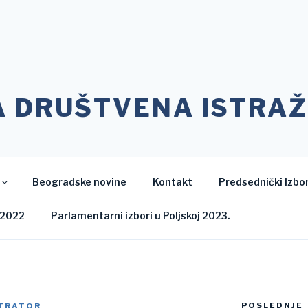
A DRUŠTVENA ISTRAŽ
Beogradske novine
Kontakt
Predsednički Izbor
 2022
Parlamentarni izbori u Poljskoj 2023.
POSLEDNJE
TRATOR