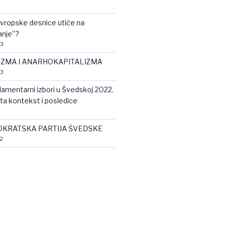
vropske desnice utiče na
anje”?
23
IZMA I ANARHOKAPITALIZMA
23
rlamentarni izbori u Švedskoj 2022.
ata kontekst i posledice
KRATSKA PARTIJA ŠVEDSKE
2