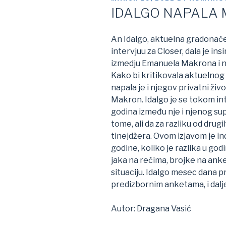
ON
IDALGO NAPALA
An Idalgo, aktuelna gradonačeln
intervjuu za Closer, dala je in
izmedju Emanuela Makrona i 
Kako bi kritikovala aktuelnog
napala je i njegov privatni ži
Makron. Idalgo je se tokom in
godina između nje i njenog su
tome, ali da za razliku od drugi
tinejdžera. Ovom izjavom je in
godine, koliko je razlika u go
jaka na rečima, brojke na ank
situaciju. Idalgo mesec dana 
predizbornim anketama, i dalj
Autor: Dragana Vasić