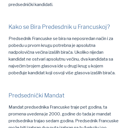
predsednički kandidati.
Kako se Bira Predesdnik u Francuskoj?
Predsednik Francuske se bira na neposredan način i za
pobedu u prvom krugu potrebna je apsolutna
nadpolovična većina izašlih birača. Ukoliko nijedan
kandidat ne ostvari apsolutnu većinu, dva kandidata sa
najvećim brojem glasova ide u drugi krug u kojem
pobeđuje kandidat koji osvoji više glasova izašlih birača.
Predsednički Mandat
Mandat predsednika Francuske traje pet godina, ta
promena uvedena je 2000. godine do tada je mandat
predsednika trajao sedam godina. Predsednik Francuske
može biti izabran dva puta izabran na tu funkciju i po