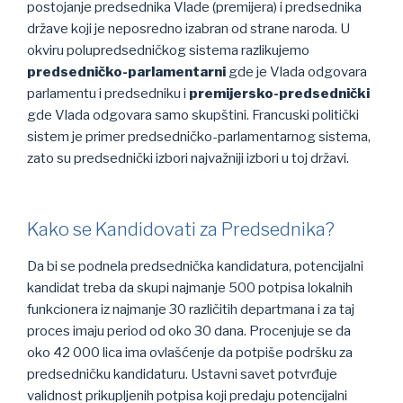
postojanje predsednika Vlade (premijera) i predsednika
države koji je neposredno izabran od strane naroda. U
okviru polupredsedničkog sistema razlikujemo
predsedničko-parlamentarni
gde je Vlada odgovara
parlamentu i predsedniku i
premijersko-predsednički
gde Vlada odgovara samo skupštini. Francuski politički
sistem je primer predsedničko-parlamentarnog sistema,
zato su predsednički izbori najvažniji izbori u toj državi.
Kako se Kandidovati za Predsednika?
Da bi se podnela predsednička kandidatura, potencijalni
kandidat treba da skupi najmanje 500 potpisa lokalnih
funkcionera iz najmanje 30 različitih departmana i za taj
proces imaju period od oko 30 dana. Procenjuje se da
oko 42 000 lica ima ovlašćenje da potpiše podršku za
predsedničku kandidaturu. Ustavni savet potvrđuje
validnost prikupljenih potpisa koji predaju potencijalni