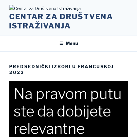
Skip
to
CENTAR ZA DRUŠTVENA
content
ISTRAŽIVANJA
Menu
PREDSEDNIČKI IZBORI U FRANCUSKOJ
2022
Na pravom putu
ste da dobijete
relevantne