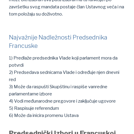
završetku svog mandata postaje član Ustavnog veća i na
tom položaju su doživotno.
Najvažnije Nadležnosti Predsednika
Francuske
1) Predlaže predsednika Vlade koji parlament mora da
potvrdi
2) Predsedava sednicama Vlade i određuje njen dnevni
red
3) Može da raspušti Skupštinu i raspiše vanredne
parlamentarne izbore
4) Vodi međunarodne pregovore i zaključuje ugovore
5) Raspisuje referendum
6) Može da inicira promenu Ustava
Predsednički Izbori u Francuskoj