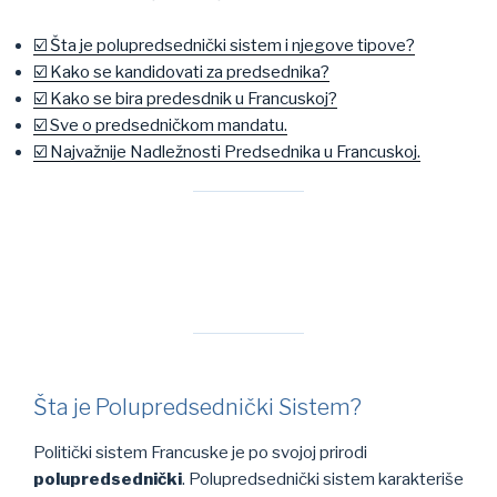
☑️ Šta je polupredsednički sistem i njegove tipove?
☑️ Kako se kandidovati za predsednika?
☑️ Kako se bira predesdnik u Francuskoj?
☑️ Sve o predsedničkom mandatu.
☑️ Najvažnije Nadležnosti Predsednika u Francuskoj.
Šta je Polupredsednički Sistem?
Politički sistem Francuske je po svojoj prirodi
polupredsednički
. Polupredsednički sistem karakteriše