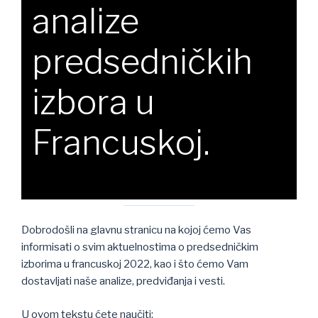
analize
predsedničkih
izbora u
Francuskoj.
Dobrodošli na glavnu stranicu na kojoj ćemo Vas
informisati o svim aktuelnostima o predsedničkim
izborima u francuskoj 2022, kao i što ćemo Vam
dostavljati naše analize, predviđanja i vesti.
U ovom tekstu ćete naučiti: