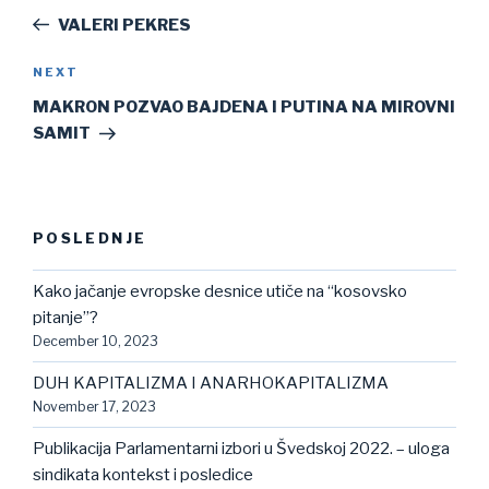
navigation
Post
VALERI PEKRES
Next
NEXT
Post
MAKRON POZVAO BAJDENA I PUTINA NA MIROVNI
SAMIT
POSLEDNJE
Kako jačanje evropske desnice utiče na “kosovsko
pitanje”?
December 10, 2023
DUH KAPITALIZMA I ANARHOKAPITALIZMA
November 17, 2023
Publikacija Parlamentarni izbori u Švedskoj 2022. – uloga
sindikata kontekst i posledice