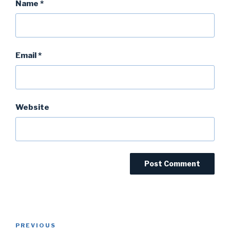
Name
*
Email
*
Website
Post
Previous
PREVIOUS