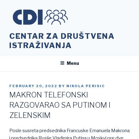
Skip
to
content
CENTAR ZA DRUŠTVENA
ISTRAŽIVANJA
Menu
POSTED
FEBRUARY 20, 2022
BY
NIKOLA PERISIC
ON
MAKRON TELEFONSKI
RAZGOVARAO SA PUTINOM I
ZELENSKIM
Posle susreta predsednika Francuske Emanuela Makrona
i predsednika Rusije Vladimira Putina u Moskvi pre dve