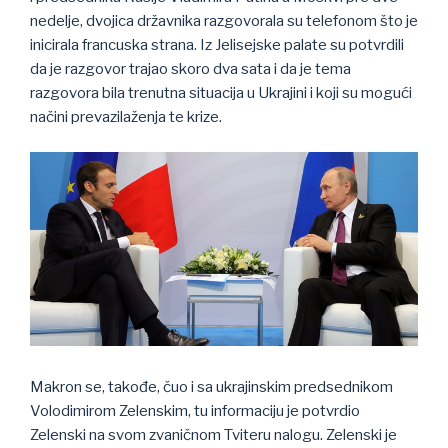
nedelje, dvojica državnika razgovorala su telefonom što je
inicirala francuska strana. Iz Jelisejske palate su potvrdili
da je razgovor trajao skoro dva sata i da je tema
razgovora bila trenutna situacija u Ukrajini i koji su mogući
načini prevazilaženja te krize.
Makron se, takođe, čuo i sa ukrajinskim predsednikom
Volodimirom Zelenskim, tu informaciju je potvrdio
Zelenski na svom zvaničnom Tviteru nalogu. Zelenski je