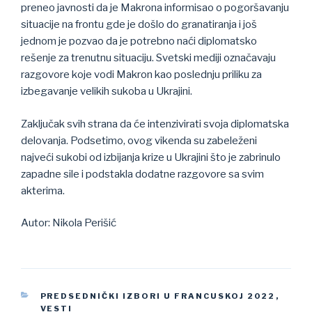
preneo javnosti da je Makrona informisao o pogoršavanju
situacije na frontu gde je došlo do granatiranja i još
jednom je pozvao da je potrebno naći diplomatsko
rešenje za trenutnu situaciju. Svetski mediji označavaju
razgovore koje vodi Makron kao poslednju priliku za
izbegavanje velikih sukoba u Ukrajini.
Zaključak svih strana da će intenzivirati svoja diplomatska
delovanja. Podsetimo, ovog vikenda su zabeleženi
najveći sukobi od izbijanja krize u Ukrajini što je zabrinulo
zapadne sile i podstakla dodatne razgovore sa svim
akterima.
Autor: Nikola Perišić
CATEGORIES
PREDSEDNIČKI IZBORI U FRANCUSKOJ 2022
,
VESTI