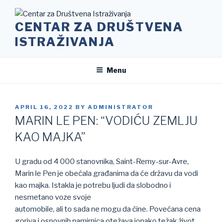
Skip
to
CENTAR ZA DRUŠTVENA
content
ISTRAŽIVANJA
Menu
POSTED
APRIL 16, 2022
BY
ADMINISTRATOR
ON
MARIN LE PEN: “VODIĆU ZEMLJU
KAO MAJKA”
U gradu od 4 000 stanovnika, Saint-Remy-sur-Avre,
Marin le Pen je obećala građanima da će državu da vodi
kao majka. Istakla je potrebu ljudi da slobodno i
nesmetano voze svoje
automobile, ali to sada ne mogu da čine. Povećana cena
goriva i osnovnih namirnica otežava ionako težak život