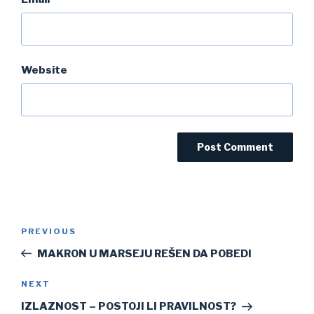
Website
Post
Previous
PREVIOUS
navigation
Post
MAKRON U MARSEJU REŠEN DA POBEDI
Next
NEXT
Post
IZLAZNOST – POSTOJI LI PRAVILNOST?