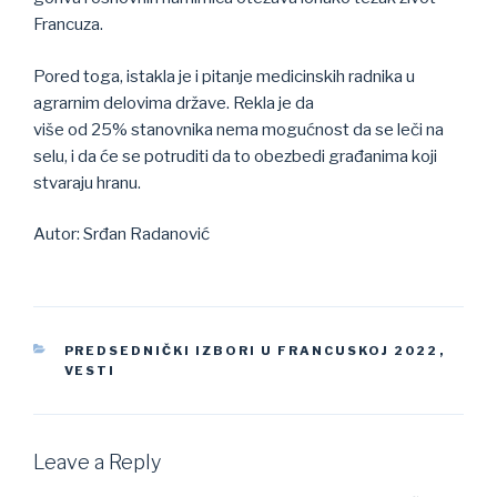
Francuza.
Pored toga, istakla je i pitanje medicinskih radnika u
agrarnim delovima države. Rekla je da
više od 25% stanovnika nema mogućnost da se leči na
selu, i da će se potruditi da to obezbedi građanima koji
stvaraju hranu.
Autor: Srđan Radanović
CATEGORIES
PREDSEDNIČKI IZBORI U FRANCUSKOJ 2022
,
VESTI
Leave a Reply