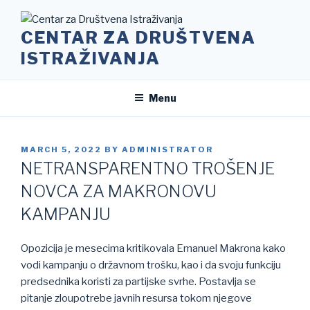
Skip
to
CENTAR ZA DRUŠTVENA
content
ISTRAŽIVANJA
Menu
POSTED
MARCH 5, 2022
BY
ADMINISTRATOR
ON
NETRANSPARENTNO TROŠENJE
NOVCA ZA MAKRONOVU
KAMPANJU
Opozicija je mesecima kritikovala Emanuel Makrona kako
vodi kampanju o državnom trošku, kao i da svoju funkciju
predsednika koristi za partijske svrhe. Postavlja se
pitanje zloupotrebe javnih resursa tokom njegove