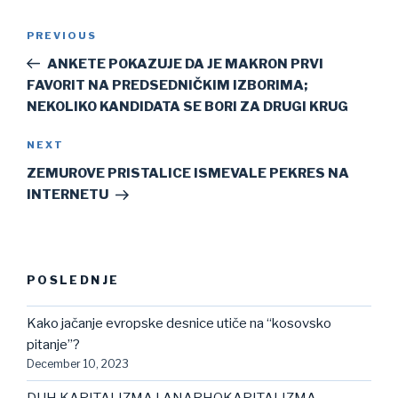
Post
Previous
PREVIOUS
navigation
Post
ANKETE POKAZUJE DA JE MAKRON PRVI
FAVORIT NA PREDSEDNIČKIM IZBORIMA;
NEKOLIKO KANDIDATA SE BORI ZA DRUGI KRUG
Next
NEXT
Post
ZEMUROVE PRISTALICE ISMEVALE PEKRES NA
INTERNETU
POSLEDNJE
Kako jačanje evropske desnice utiče na “kosovsko
pitanje”?
December 10, 2023