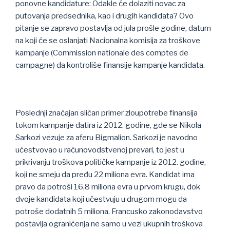
ponovne kandidature: Odakle će dolaziti novac za
putovanja predsednika, kao i drugih kandidata? Ovo
pitanje se zapravo postavlja od jula prošle godine, datum
na koji će se oslanjati Nacionalna komisija za troškove
kampanje (Commission nationale des comptes de
campagne) da kontroliše finansije kampanje kandidata.
Poslednji značajan sličan primer zloupotrebe finansija
tokom kampanje datira iz 2012. godine, gde se Nikola
Sarkozi vezuje za aferu Bigmalion. Sarkozi je navodno
učestvovao u računovodstvenoj prevari, to jest u
prikrivanju troškova političke kampanje iz 2012. godine,
koji ne smeju da pređu 22 miliona evra. Kandidat ima
pravo da potroši 16,8 miliona evra u prvom krugu, dok
dvoje kandidata koji učestvuju u drugom mogu da
potroše dodatnih 5 miliona. Francusko zakonodavstvo
postavlja ograničenja ne samo u vezi ukupnih troškova