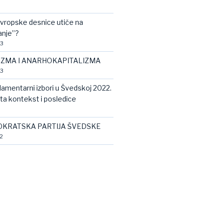
vropske desnice utiče na
anje”?
23
IZMA I ANARHOKAPITALIZMA
23
rlamentarni izbori u Švedskoj 2022.
ata kontekst i posledice
KRATSKA PARTIJA ŠVEDSKE
2