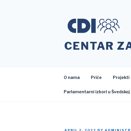
Skip
to
content
CENTAR Z
O nama
Priče
Projekti
Parlamentarni izbori u Švedskoj
POSTED
APRIL 2, 2022
BY
ADMINIST