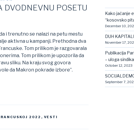
A DVODNEVNU POSETU
Kako jačanje e
“kosovsko pit
December 10, 20
da i trenutno se nalazi na petu mestu
DUH KAPITAL
 dalje aktivna u kampanji. Prethodna dva
November 17, 20
 Francuske. Tom prilikom je razgovarala
Publikacija Pa
onerima. Tom prilikom je upozorila da
– uloga sindik
avu sliku. Na kraju svog govora
October 12, 2023
vole da Makron pokrade izbore”.
SOCIJALDEMO
September 7, 202
 FRANCUSKOJ 2022
,
VESTI