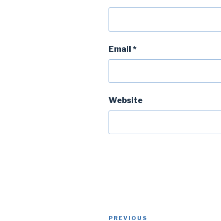
Email
*
Website
Post
Previous
PREVIOUS