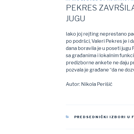
ON
PEKRES ZAVRŠIL
JUGU
Iako joj rejting neprestano pa
po podršci, Valeri Pekres je i
dana boravila je u poseti jugu
sa građanima i lokalnim funkci
predizborne ankete ne daju pr
pozvala je građane “da ne doz
Autor: Nikola Perišić
CATEGORIES
PREDSEDNIČKI IZBORI U