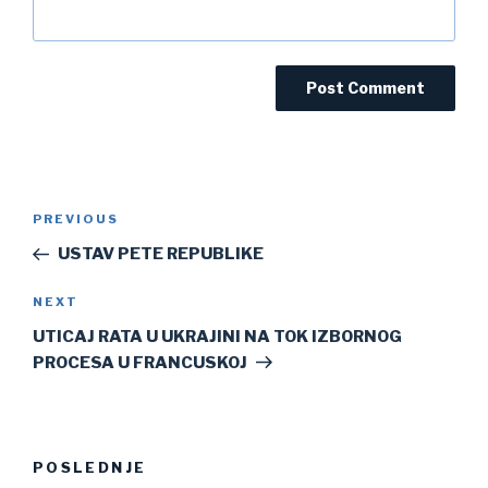
Post
Previous
PREVIOUS
navigation
Post
USTAV PETE REPUBLIKE
Next
NEXT
Post
UTICAJ RATA U UKRAJINI NA TOK IZBORNOG
PROCESA U FRANCUSKOJ
POSLEDNJE